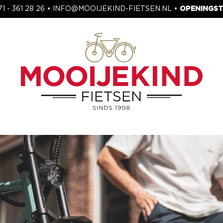
71 - 361 28 26
•
INFO@MOOIJEKIND-FIETSEN.NL
•
OPENINGST